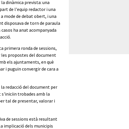
 la dinàmica prevista: una
art de l'equip redactor i una
 a mode de debat obert, i una
t disposava de torn de paraula
ts casos ha anat acompanyada
acció.
ta primera ronda de sessions,
ar les propostes del document
amb els ajuntaments, en què
ar i puguin convergir de cara a
 la redacció del document per
t s'iniciïn trobades amb la
er tal de presentar, valorar i
iva de sessions està resultant
i la implicació dels municipis