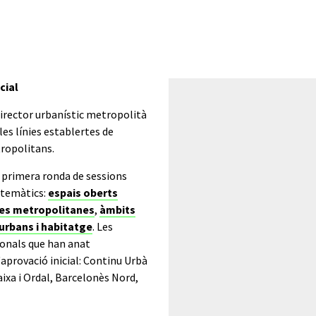
cial
director urbanístic metropolità
les línies establertes de
ropolitans.
a primera ronda de sessions
s temàtics:
espais oberts
res metropolitanes
,
àmbits
rbans i habitatge
. Les
ionals que han anat
aprovació inicial: Continu Urbà
aixa i Ordal, Barcelonès Nord,