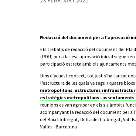
23 FEBRUARY 2021
Redacció del document per a l'aprovació ini
Els treballs de redacció del document del Pla 
(PDU) per a la seva aprovació inicial segueixen 
participació estreta amb els ajuntaments met
Dins d'aquest context, tot just s'ha tancat un
l'estructura de les quals va seguir quatre bloc
metropolitans
,
estructures i infraestructu
estratègics metropolitans
i
assentaments u
reunions es van agrupar en els sis àmbits func
acompanyant la redacció del document per a l'
del Baix Llobregat, Delta del Llobregat, Vall B
Vallès i Barcelona.