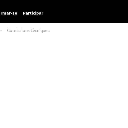
ormar-se
Participar
Comissions tècnique...