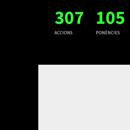
307
105
ACCIONS
PONÈNCIES