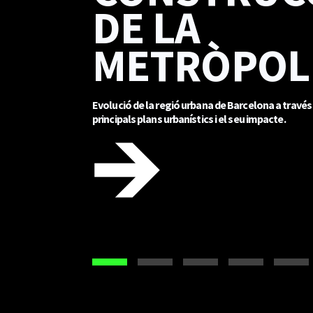
DE LA
METRÒPOL
Evolució de la regió urbana de Barcelona a través
principals plans urbanístics i el seu impacte.