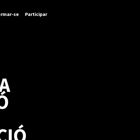
ormar-se
Participar
A
Ó
CIÓ