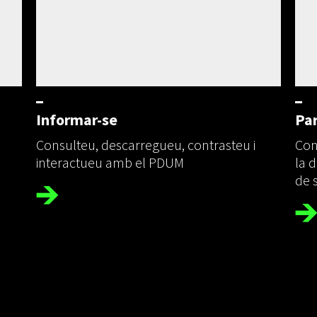
Informar-se
Par
Consulteu, descarregueu, contrasteu i
Cone
interactueu amb el PDUM
la d
de 