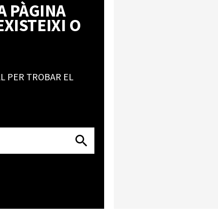
A PÀGINA
XISTEIXI O
I
L PER TROBAR EL