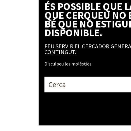
ÉS POSSIBLE QUE L
QUE CERQUEU NO E
BÉ QUE NO ESTIGU
DISPONIBLE.
FEU SERVIR EL CERCADOR GENERA
CONTINGUT.
Disculpeu les molèsties.
C
F
e
o
r
c
r
a
m
u