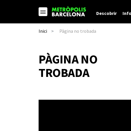
Descobrir
Inf
Pàgina no trobada
Inici
PÀGINA NO
TROBADA