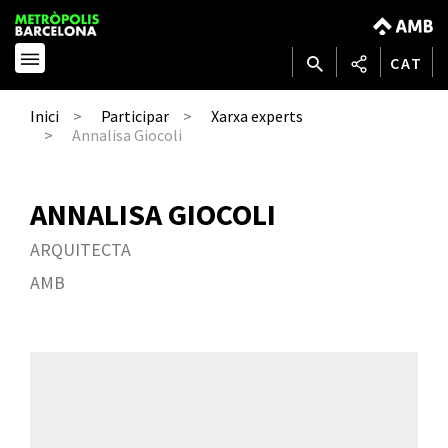
CAT
Inici
Participar
Xarxa experts
Annalisa Giocoli
ANNALISA GIOCOLI
ARQUITECTA
AMB