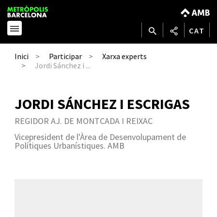
CAT
Inici
Participar
Xarxa experts
Jordi Sánchez i ...
JORDI SÁNCHEZ I ESCRIGAS
REGIDOR AJ. DE MONTCADA I REIXAC
Vicepresident de l'Àrea de Desenvolupament de
Polítiques Urbanístiques. AMB