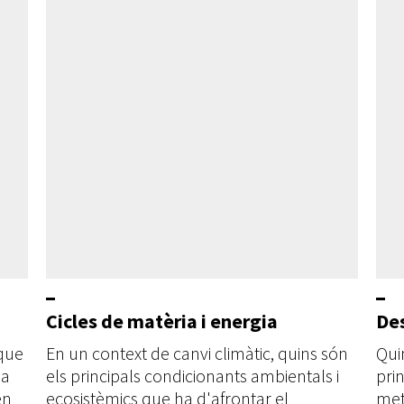
Cicles de matèria i energia
De
 que
En un context de canvi climàtic, quins són
Qui
la
els principals condicionants ambientals i
pri
en
ecosistèmics que ha d'afrontar el
met