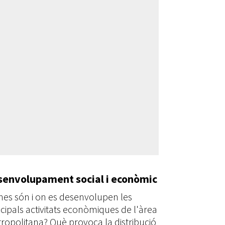
senvolupament social i econòmic
nes són i on es desenvolupen les
ncipals activitats econòmiques de l'àrea
ropolitana? Què provoca la distribució