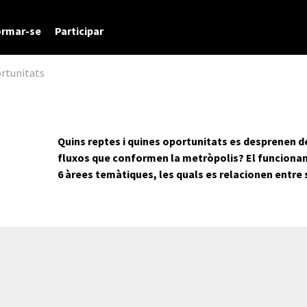
ormar-se
Participar
ortunitats
Quins reptes i quines oportunitats es desprenen de 
fluxos que conformen la metròpolis? El funcionam
6 àrees temàtiques, les quals es relacionen entre