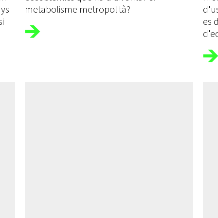
nys
metabolisme metropolità?
d'us
si
es 
d'e