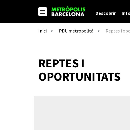
Descobrir
Inf
Reptes i op
Inici
PDU metropolità
REPTES I
OPORTUNITATS